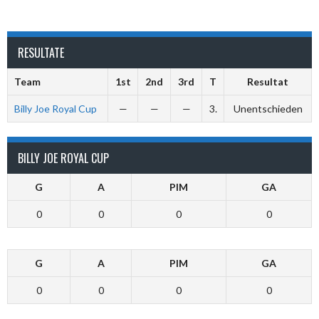
RESULTATE
Team
1st
2nd
3rd
T
Resultat
Billy Joe Royal Cup
—
—
—
3.
Unentschieden
BILLY JOE ROYAL CUP
G
A
PIM
GA
0
0
0
0
G
A
PIM
GA
0
0
0
0