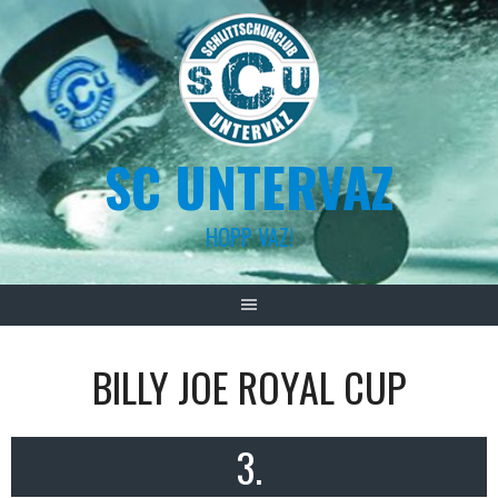
Skip
to
content
SC UNTERVAZ
HOPP VAZ!
BILLY JOE ROYAL CUP
3.