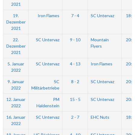
2021
19.
Iron Flames
7 - 4
SC Untervaz
18:4
Dezember
2021
22.
SC Untervaz
9 - 10
Mountain
20:0
Dezember
Flyers
2021
5. Januar
SC Untervaz
4 - 13
Iron Flames
20:0
2022
9. Januar
SC
8 - 2
SC Untervaz
20:3
2022
Militärbetriebe
12. Januar
PM
15 - 5
SC Untervaz
20:0
2022
Haldenstein
16. Januar
SC Untervaz
2 - 7
EHC Nuts
18:4
2022
19. Januar
HC Pöckianer
4 - 10
SC Untervaz
20:0