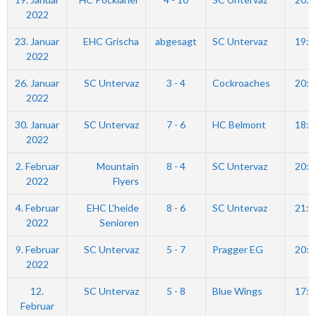
2022
23. Januar
EHC Grischa
abgesagt
SC Untervaz
19:4
2022
26. Januar
SC Untervaz
3 - 4
Cockroaches
20:4
2022
30. Januar
SC Untervaz
7 - 6
HC Belmont
18:4
2022
2. Februar
Mountain
8 - 4
SC Untervaz
20:0
2022
Flyers
4. Februar
EHC L’heide
8 - 6
SC Untervaz
21:0
2022
Senioren
9. Februar
SC Untervaz
5 - 7
Pragger EG
20:4
2022
12.
SC Untervaz
5 - 8
Blue Wings
17:0
Februar