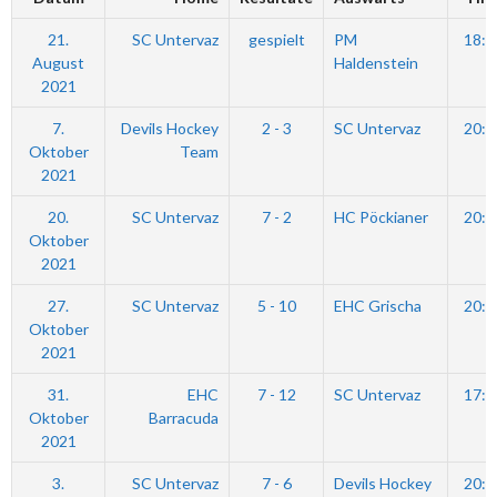
21.
SC Untervaz
gespielt
PM
18:0
August
Haldenstein
2021
7.
Devils Hockey
2 - 3
SC Untervaz
20:1
Oktober
Team
2021
20.
SC Untervaz
7 - 2
HC Pöckianer
20:0
Oktober
2021
27.
SC Untervaz
5 - 10
EHC Grischa
20:3
Oktober
2021
31.
EHC
7 - 12
SC Untervaz
17:0
Oktober
Barracuda
2021
3.
SC Untervaz
7 - 6
Devils Hockey
20:3