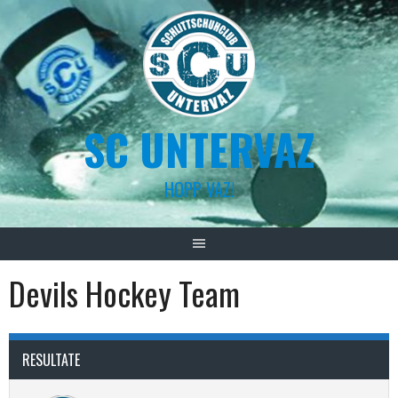
Skip
to
content
SC UNTERVAZ
HOPP VAZ!
Devils Hockey Team
RESULTATE