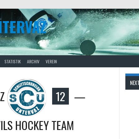
NTERVAZ
STATISTIK
ARCHIV
VEREIN
NEX
Z
12
—
ILS HOCKEY TEAM