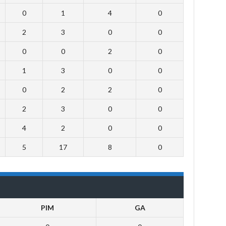
0
1
4
0
2
3
0
0
0
0
2
0
1
3
0
0
0
2
2
0
2
3
0
0
4
2
0
0
5
17
8
0
PIM
GA