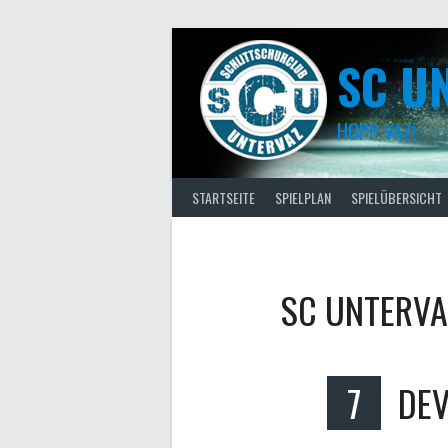
Skip
to
content
SC U
HOPP VAZ!
STARTSEITE
SPIELPLAN
SPIELÜBERSICHT
SC UNTERVA
7
DEV