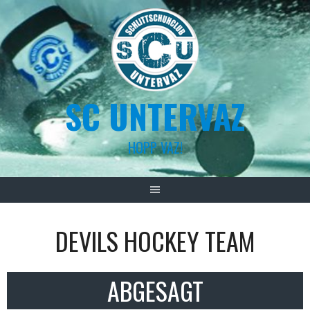
Skip
to
content
SC UNTERVAZ
HOPP VAZ!
DEVILS HOCKEY TEAM
ABGESAGT