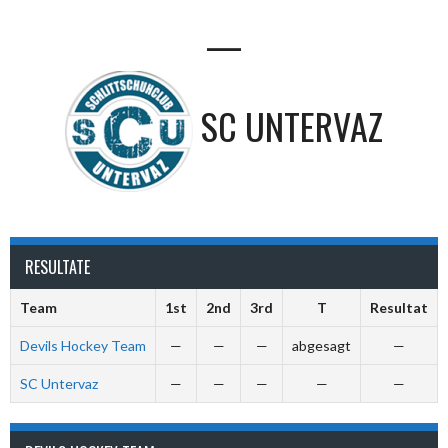
—
SC UNTERVAZ
RESULTATE
Team
1st
2nd
3rd
T
Resultat
Devils Hockey Team
—
—
—
abgesagt
—
SC Untervaz
—
—
—
—
—