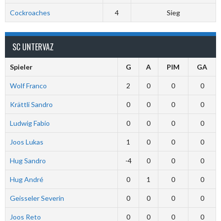
Cockroaches
4
Sieg
SC UNTERVAZ
Spieler
G
A
PIM
GA
Wolf Franco
2
0
0
0
Krättli Sandro
0
0
0
0
Ludwig Fabio
0
0
0
0
Joos Lukas
1
0
0
0
Hug Sandro
-4
0
0
0
Hug André
0
1
0
0
Geisseler Severin
0
0
0
0
Joos Reto
0
0
0
0