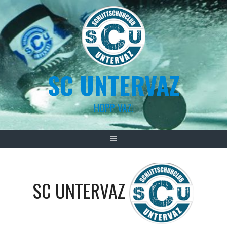
Skip
to
content
SC UNTERVAZ
HOPP VAZ!
SC UNTERVAZ