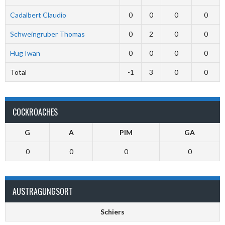
Cadalbert Claudio
0
0
0
0
Schweingruber Thomas
0
2
0
0
Hug Iwan
0
0
0
0
Total
-1
3
0
0
COCKROACHES
G
A
PIM
GA
0
0
0
0
AUSTRAGUNGSORT
Schiers