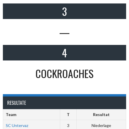
3
—
4
COCKROACHES
RESULTATE
Team
T
Resultat
SC Untervaz
3
Niederlage