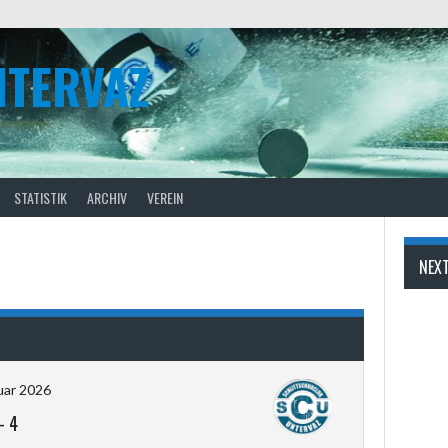
NTERVAZ
STATISTIK
ARCHIV
VEREIN
NEX
uar 2026
-
4