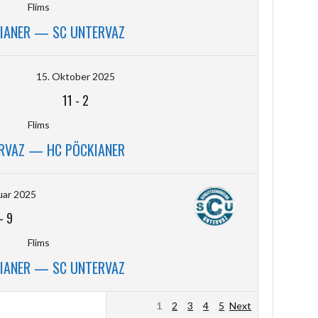
Flims
IANER — SC UNTERVAZ
15. Oktober 2025
11
-
2
Flims
RVAZ — HC PÖCKIANER
uar 2025
-
9
Flims
IANER — SC UNTERVAZ
1
2
3
4
5
Next