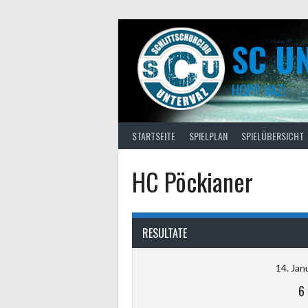
Skip
to
content
SC U
HOPP VAZ!
STARTSEITE
SPIELPLAN
SPIELÜBERSICHT
HC Pöckianer
RESULTATE
14. Jan
6