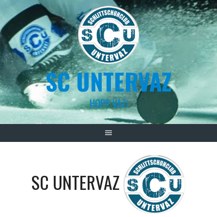
Skip
to
content
SC UNTERVAZ
HOPP VAZ!
SC UNTERVAZ