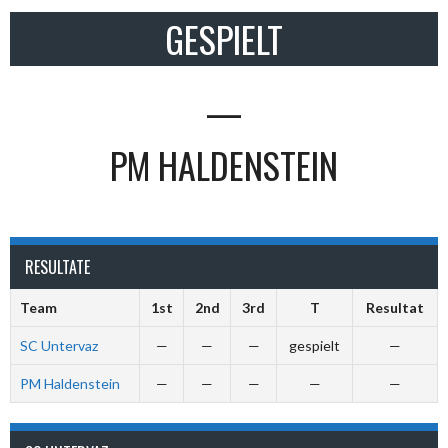
GESPIELT
—
PM HALDENSTEIN
RESULTATE
Team
1st
2nd
3rd
T
Resultat
SC Untervaz
—
—
—
gespielt
—
PM Haldenstein
—
—
—
—
—