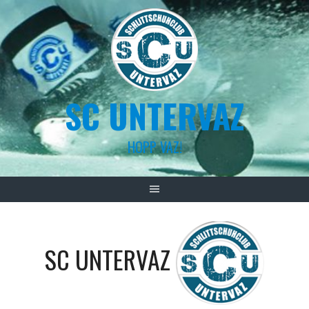
Skip
to
content
SC UNTERVAZ
HOPP VAZ!
SC UNTERVAZ