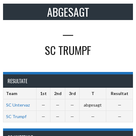
ABGESAGT
—
SC TRUMPF
RESULTATE
Team
1st
2nd
3rd
T
Resultat
SC Untervaz
—
—
—
abgesagt
—
SC Trumpf
—
—
—
—
—