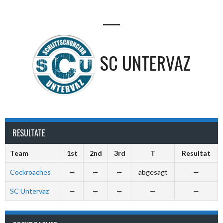
—
SC UNTERVAZ
RESULTATE
Team
1st
2nd
3rd
T
Resultat
Cockroaches
—
—
—
abgesagt
—
SC Untervaz
—
—
—
—
—