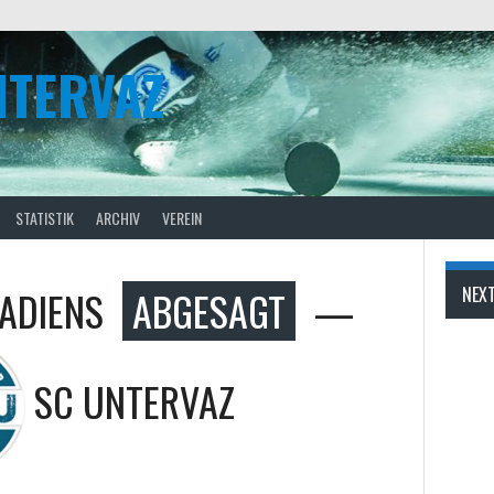
NTERVAZ
STATISTIK
ARCHIV
VEREIN
ADIENS
ABGESAGT
—
NEX
SC UNTERVAZ