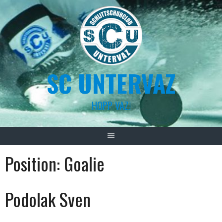
Skip
to
content
SC UNTERVAZ
HOPP VAZ!
Position:
Goalie
Podolak Sven