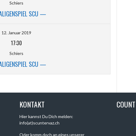
Schiers
ALIGENSPIEL SCU —
12. Januar 2019
17:30
Schiers
ALIGENSPIEL SCU —
KONTAKT
COUN
Hier kannst Du Dich melden:
info(at)scuntervaz.ch
Oder komm doch an eines unserer