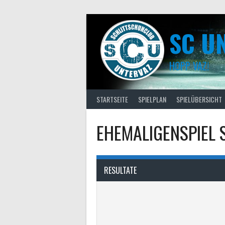
Skip
to
content
SC U
HOPP VAZ!
STARTSEITE
SPIELPLAN
SPIELÜBERSICHT
EHEMALIGENSPIEL 
RESULTATE