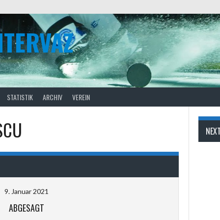
NTERVAZ
STATISTIK
ARCHIV
VEREIN
SCU
NEX
9. Januar 2021
ABGESAGT