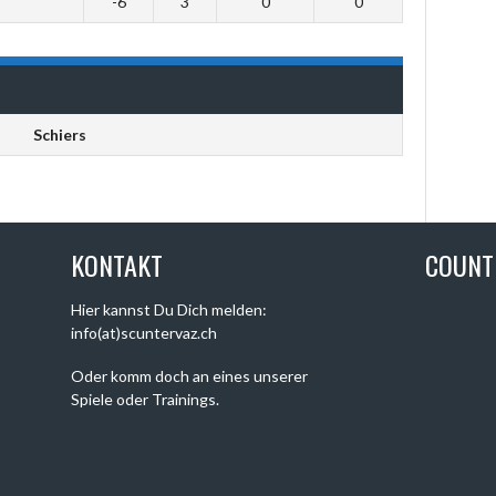
-6
3
0
0
Schiers
KONTAKT
COUN
Hier kannst Du Dich melden:
info(at)scuntervaz.ch
Oder komm doch an eines unserer
Spiele oder Trainings.