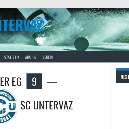
NTERVAZ
STATISTIK
ARCHIV
VEREIN
ER EG
9
—
NEX
SC UNTERVAZ