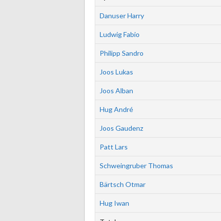
Danuser Harry
Ludwig Fabio
Philipp Sandro
Joos Lukas
Joos Alban
Hug André
Joos Gaudenz
Patt Lars
Schweingruber Thomas
Bärtsch Otmar
Hug Iwan