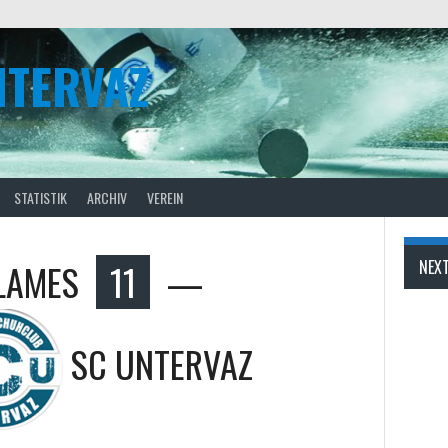
NTERVAZ
STATISTIK
ARCHIV
VEREIN
LAMES
11
—
NEX
SC UNTERVAZ