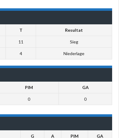
T
Resultat
11
Sieg
4
Niederlage
PIM
GA
0
0
G
A
PIM
GA