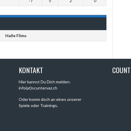
-7
5
2
0
Halle Flims
KONTAKT
COUN
Hier kannst Du Dich melden:
info(at)scuntervaz.ch
Oder komm doch an eines unserer
Spiele oder Trainings.