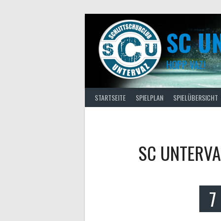
Skip
to
content
SC U
HOPP VAZ!
STARTSEITE
SPIELPLAN
SPIELÜBERSICHT
SC UNTERVA
7