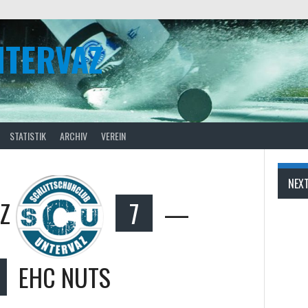
NTERVAZ
STATISTIK
ARCHIV
VEREIN
NEX
Z
7
—
EHC NUTS