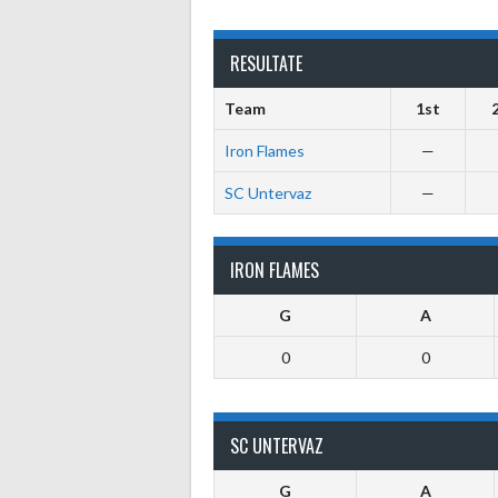
RESULTATE
Team
1st
Iron Flames
—
SC Untervaz
—
IRON FLAMES
G
A
0
0
SC UNTERVAZ
G
A