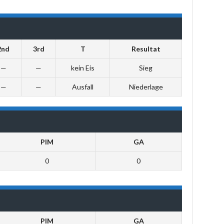
2nd
3rd
T
Resultat
—
—
kein Eis
Sieg
—
—
Ausfall
Niederlage
PIM
GA
0
0
PIM
GA