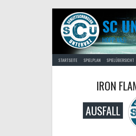
Skip
to
content
SC U
HOPP VAZ!
STARTSEITE
SPIELPLAN
SPIELÜBERSICHT
IRON FLA
AUSFALL