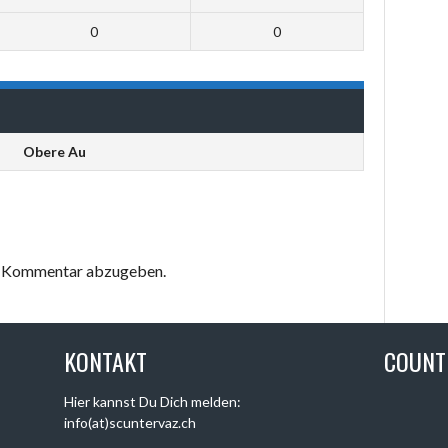
0
0
Obere Au
en Kommentar abzugeben.
KONTAKT
COUN
Hier kannst Du Dich melden:
info(at)scuntervaz.ch