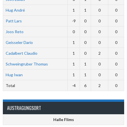
Hug André
1
1
0
0
Patt Lars
-9
0
0
0
Joos Reto
0
0
0
0
Geisseler Dario
1
0
0
0
Cadalbert Claudio
1
0
2
0
Schweingruber Thomas
1
1
0
0
Hug Iwan
1
1
0
0
Total
-4
6
2
0
AUSTRAGUNGSORT
Halle Flims