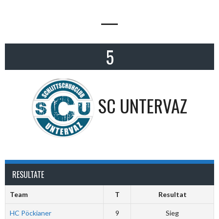
—
5
SC UNTERVAZ
RESULTATE
Team
T
Resultat
HC Pöckianer
9
Sieg