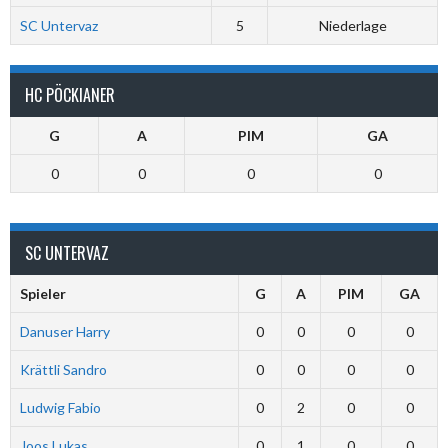
SC Untervaz
5
Niederlage
HC PÖCKIANER
G
A
PIM
GA
0
0
0
0
SC UNTERVAZ
Spieler
G
A
PIM
GA
Danuser Harry
0
0
0
0
Krättli Sandro
0
0
0
0
Ludwig Fabio
0
2
0
0
Joos Lukas
0
1
0
0