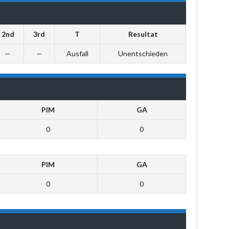
2nd
3rd
T
Resultat
—
—
Ausfall
Unentschieden
PIM
GA
0
0
PIM
GA
0
0