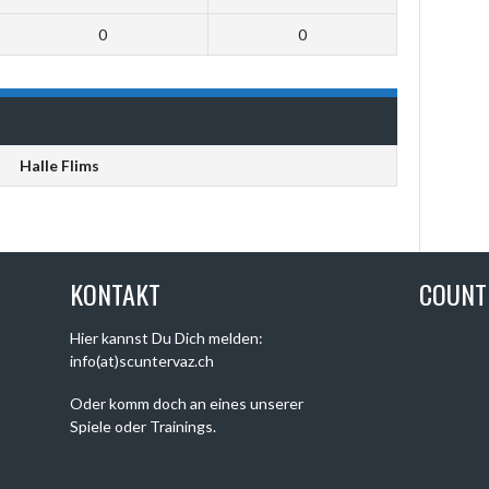
0
0
Halle Flims
KONTAKT
COUN
Hier kannst Du Dich melden:
info(at)scuntervaz.ch
Oder komm doch an eines unserer
Spiele oder Trainings.