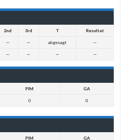
2nd
3rd
T
Resultat
—
—
abgesagt
—
—
—
—
—
PIM
GA
0
0
PIM
GA