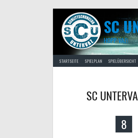
Skip
to
content
SC U
HOPP VAZ!
STARTSEITE
SPIELPLAN
SPIELÜBERSICHT
SC UNTERVA
8