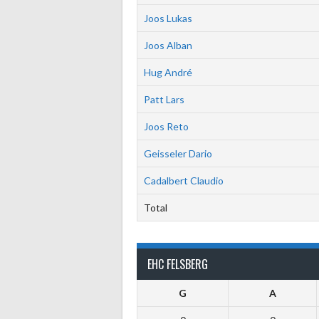
Joos Lukas
Joos Alban
Hug André
Patt Lars
Joos Reto
Geisseler Dario
Cadalbert Claudio
Total
EHC FELSBERG
G
A