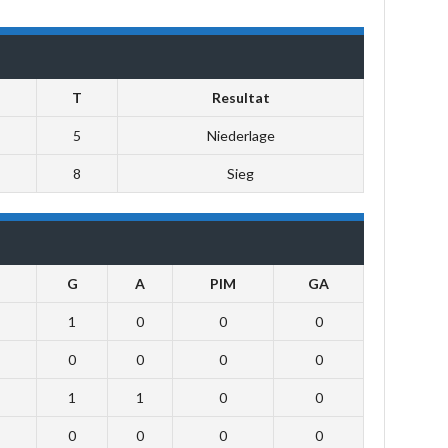
T
Resultat
5
Niederlage
8
Sieg
G
A
PIM
GA
1
0
0
0
0
0
0
0
1
1
0
0
0
0
0
0