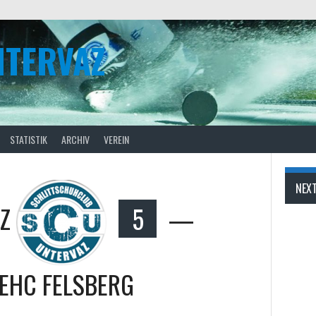
NTERVAZ
STATISTIK
ARCHIV
VEREIN
NEX
Z
5
—
EHC FELSBERG