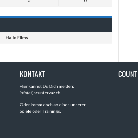
0
0
Halle Flims
KONTAKT
COUN
Hier kannst Du Dich melden:
info(at)scuntervaz.ch
Oder komm doch an eines unserer
Spiele oder Trainings.