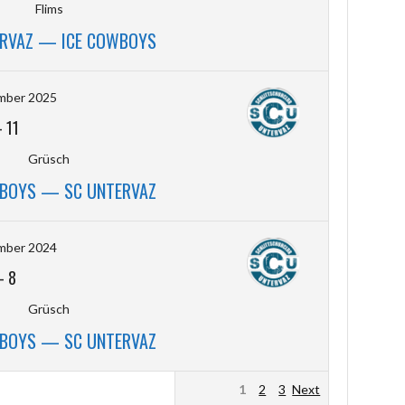
Flims
ERVAZ — ICE COWBOYS
mber 2025
-
11
Grüsch
WBOYS — SC UNTERVAZ
mber 2024
-
8
Grüsch
WBOYS — SC UNTERVAZ
1
2
3
Next