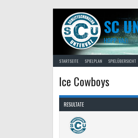
Skip
to
content
SC U
HOPP VAZ!
STARTSEITE
SPIELPLAN
SPIELÜBERSICHT
Ice Cowboys
RESULTATE