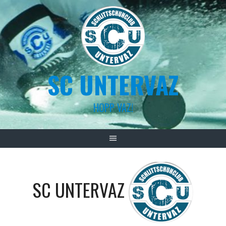
Skip
to
content
SC UNTERVAZ
HOPP VAZ!
SC UNTERVAZ