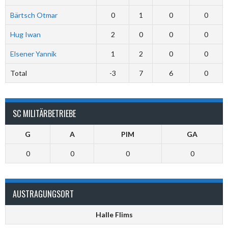
Bärtsch Otmar
0
1
0
0
Hug Iwan
2
0
0
0
Elsener Yannik
1
2
0
0
Total
-3
7
6
0
SC MILITÄRBETRIEBE
G
A
PIM
GA
0
0
0
0
AUSTRAGUNGSORT
Halle Flims