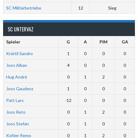
SC Militärbetriebe
12
Sieg
SC UNTERVAZ
Spieler
G
A
PIM
GA
Krättli Sandro
1
0
0
0
Joos Alban
4
0
0
0
Hug André
0
1
2
0
Joos Gaudenz
1
0
0
0
Patt Lars
-12
0
0
0
Joos Reto
0
1
2
0
Joos Stefan
0
1
0
0
Kohler Remo
0
1
2
0