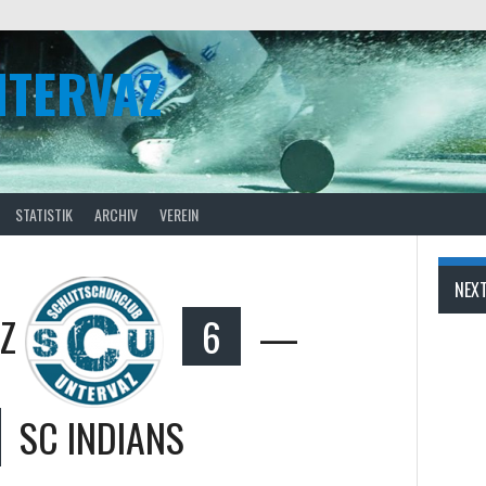
NTERVAZ
STATISTIK
ARCHIV
VEREIN
NEX
Z
6
—
SC INDIANS