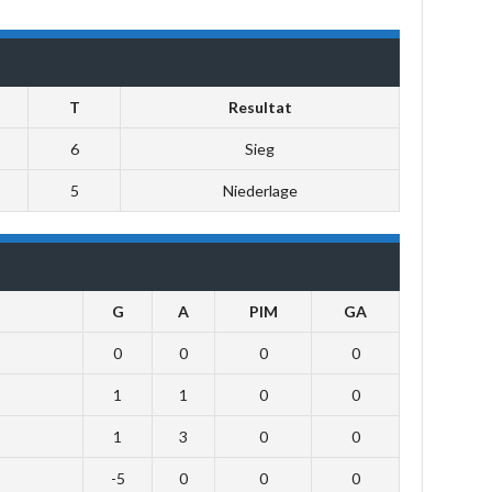
T
Resultat
6
Sieg
5
Niederlage
G
A
PIM
GA
0
0
0
0
1
1
0
0
1
3
0
0
-5
0
0
0