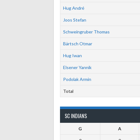
Hug André
Joos Stefan
Schweingruber Thomas
Bärtsch Otmar
Hug Iwan
Elsener Yannik
Podolak Armin
Total
SC INDIANS
G
A