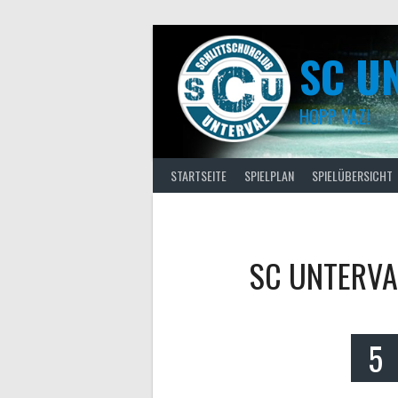
Skip
to
content
SC U
HOPP VAZ!
STARTSEITE
SPIELPLAN
SPIELÜBERSICHT
SC UNTERVA
5