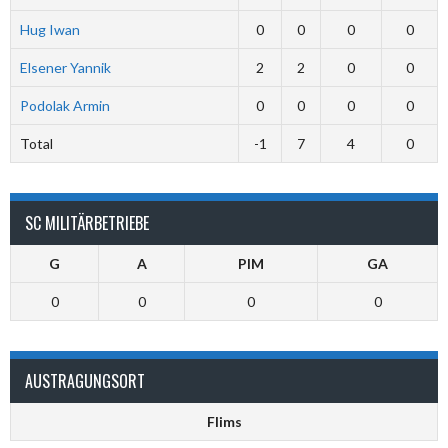
Hug Iwan
0
0
0
0
Elsener Yannik
2
2
0
0
Podolak Armin
0
0
0
0
Total
-1
7
4
0
SC MILITÄRBETRIEBE
G
A
PIM
GA
0
0
0
0
AUSTRAGUNGSORT
Flims