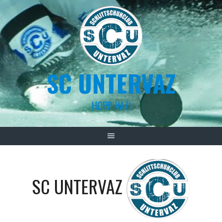
Skip
to
content
SC UNTERVAZ
HOPP VAZ!
SC UNTERVAZ