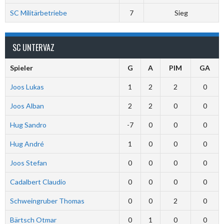
SC Militärbetriebe
7
Sieg
SC UNTERVAZ
Spieler
G
A
PIM
GA
Joos Lukas
1
2
2
0
Joos Alban
2
2
0
0
Hug Sandro
-7
0
0
0
Hug André
1
0
0
0
Joos Stefan
0
0
0
0
Cadalbert Claudio
0
0
0
0
Schweingruber Thomas
0
0
2
0
Bärtsch Otmar
0
1
0
0