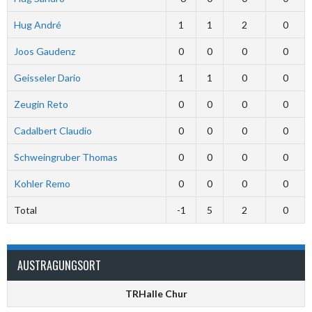
Hug André
1
1
2
0
Joos Gaudenz
0
0
0
0
Geisseler Dario
1
1
0
0
Zeugin Reto
0
0
0
0
Cadalbert Claudio
0
0
0
0
Schweingruber Thomas
0
0
0
0
Kohler Remo
0
0
0
0
Total
-1
5
2
0
AUSTRAGUNGSORT
TRHalle Chur