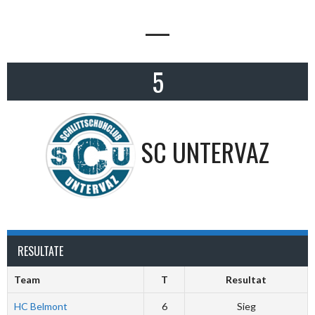
—
5
SC UNTERVAZ
RESULTATE
Team
T
Resultat
HC Belmont
6
Sieg