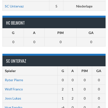
SC Untervaz
5
Niederlage
HC BELMONT
G
A
PIM
GA
0
0
0
0
SC UNTERVAZ
Spieler
G
A
PIM
GA
Ryter Pierre
0
0
0
0
Wolf Franco
2
1
0
0
Joos Lukas
1
2
0
0
Hug Sandro
-6
0
0
0