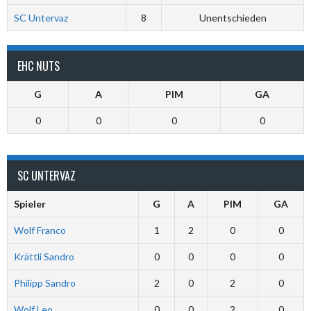
SC Untervaz
8
Unentschieden
EHC NUTS
G
A
PIM
GA
0
0
0
0
SC UNTERVAZ
Spieler
G
A
PIM
GA
Wolf Franco
1
2
0
0
Krättli Sandro
0
0
0
0
Philipp Sandro
2
0
2
0
Wolf Leo
0
0
2
0