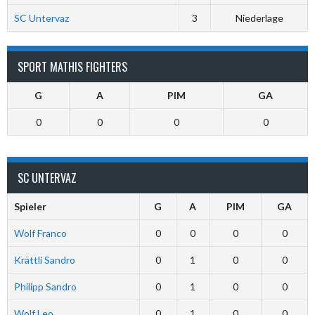
SC Untervaz
3
Niederlage
SPORT MATHIS FIGHTERS
G
A
PIM
GA
0
0
0
0
SC UNTERVAZ
Spieler
G
A
PIM
GA
Wolf Franco
0
0
0
0
Krättli Sandro
0
1
0
0
Philipp Sandro
0
1
0
0
Wolf Leo
0
1
0
0