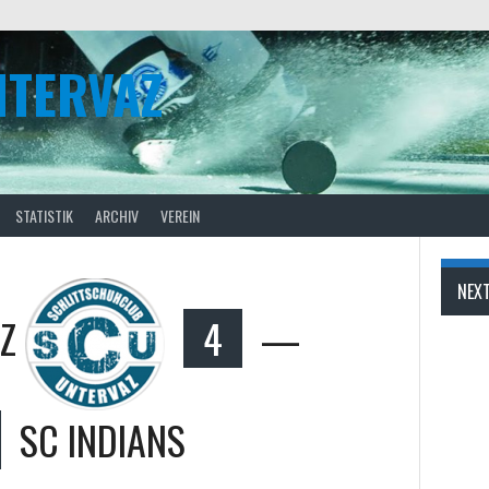
NTERVAZ
STATISTIK
ARCHIV
VEREIN
NEX
Z
4
—
SC INDIANS