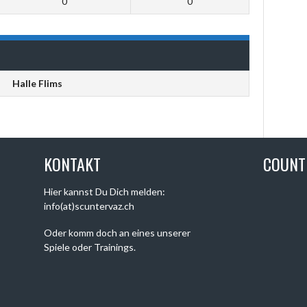
0
0
Halle Flims
KONTAKT
COUN
Hier kannst Du Dich melden:
info(at)scuntervaz.ch
Oder komm doch an eines unserer
Spiele oder Trainings.