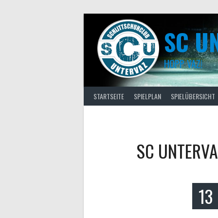
Skip
to
content
SC U
HOPP VAZ!
STARTSEITE
SPIELPLAN
SPIELÜBERSICHT
SC UNTERVA
13