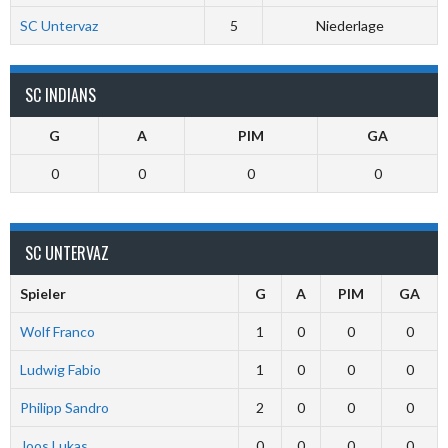
SC Untervaz
5
Niederlage
SC INDIANS
G
A
PIM
GA
0
0
0
0
SC UNTERVAZ
Spieler
G
A
PIM
GA
Wolf Franco
1
0
0
0
Ludwig Fabio
1
0
0
0
Philipp Sandro
2
0
0
0
Joos Lukas
0
0
0
0