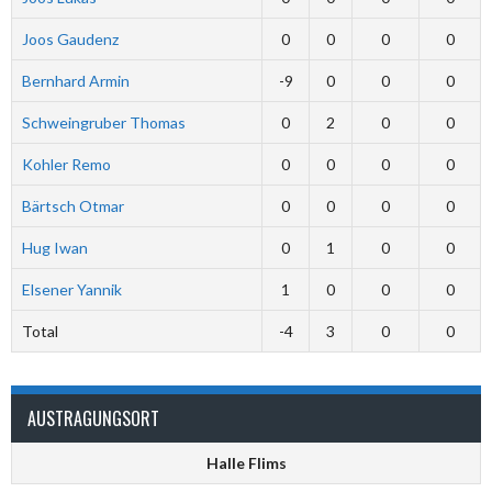
Joos Gaudenz
0
0
0
0
Bernhard Armin
-9
0
0
0
Schweingruber Thomas
0
2
0
0
Kohler Remo
0
0
0
0
Bärtsch Otmar
0
0
0
0
Hug Iwan
0
1
0
0
Elsener Yannik
1
0
0
0
Total
-4
3
0
0
AUSTRAGUNGSORT
Halle Flims