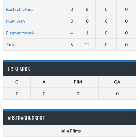
Bärtsch Otmar
0
2
0
0
Hug Iwan
0
0
0
0
Elsener Yannik
4
1
0
0
Total
5
12
0
0
HC SHARKS
G
A
PIM
GA
0
0
0
0
AUSTRAGUNGSORT
Halle Flims