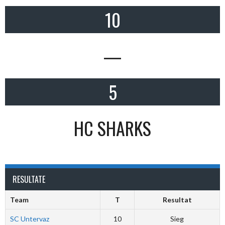
10
—
5
HC SHARKS
RESULTATE
Team
T
Resultat
SC Untervaz
10
Sieg