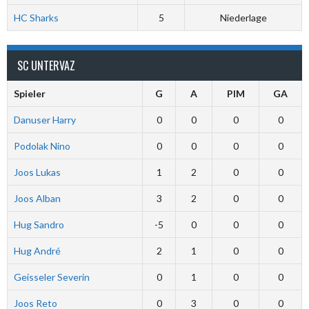
HC Sharks
5
Niederlage
SC UNTERVAZ
Spieler
G
A
PIM
GA
Danuser Harry
0
0
0
0
Podolak Nino
0
0
0
0
Joos Lukas
1
2
0
0
Joos Alban
3
2
0
0
Hug Sandro
-5
0
0
0
Hug André
2
1
0
0
Geisseler Severin
0
1
0
0
Joos Reto
0
3
0
0