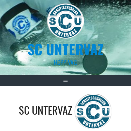
Skip
to
content
SC UNTERVAZ
HOPP VAZ!
SC UNTERVAZ