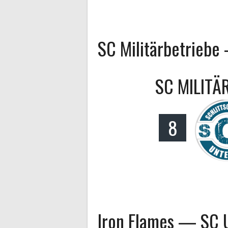
SC Militärbetrieb
SC MILITÄ
8
Iron Flames — SC