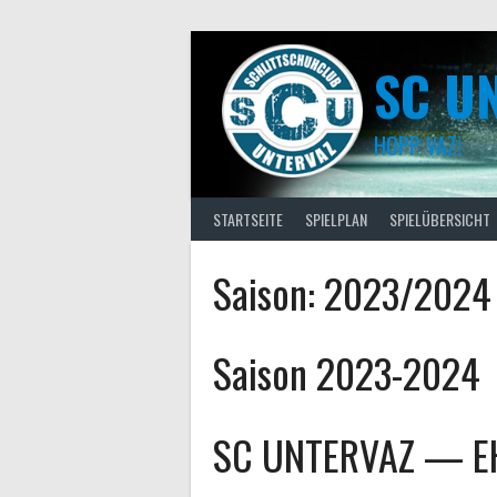
Skip
to
content
SC U
HOPP VAZ!
STARTSEITE
SPIELPLAN
SPIELÜBERSICHT
Saison:
2023/2024
Saison 2023-2024
SC UNTERVAZ — EH