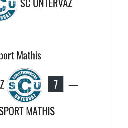
SC UNTERVAZ
ort Mathis
Z
7
—
SPORT MATHIS