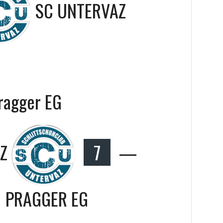
SC UNTERVAZ
agger EG
Z
7
—
PRAGGER EG