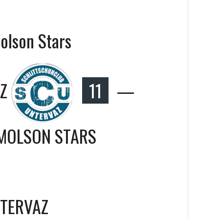
lson Stars
Z
11
—
MOLSON STARS
NTERVAZ