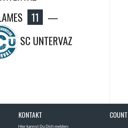
LAMES
11
—
SC UNTERVAZ
KONTAKT
COUN
Hier kannst Du Dich melden: