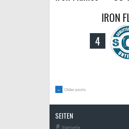
IRON F
4
POSTS
←
Older posts
NAVIGATION
SEITEN
Startseite