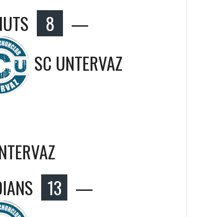
NUTS
8
—
SC UNTERVAZ
UNTERVAZ
DIANS
13
—