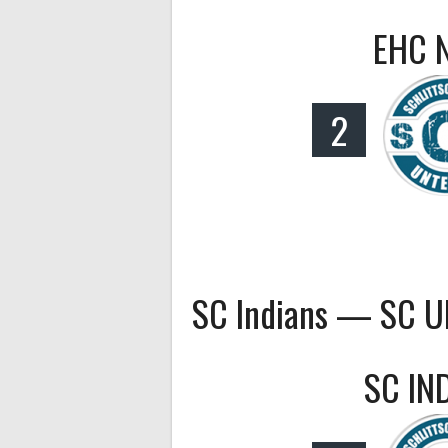
EHC 
2
SC Indians — SC 
SC IN