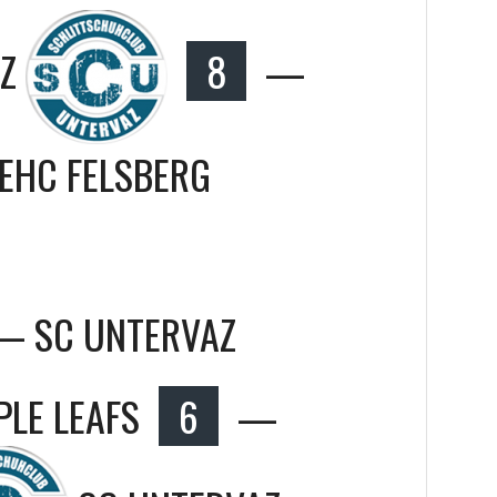
Z
8
—
EHC FELSBERG
s — SC UNTERVAZ
LE LEAFS
6
—