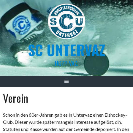
Skip
to
content
SC UNTERVAZ
HOPP VAZ!
Verein
Schon in den 60er-Jahren gab es in Untervaz einen Eishockey-
Club. Dieser wurde später mangels Interesse aufgelöst, d.h.
Statuten und Kasse wurden auf der Gemeinde deponiert. In den