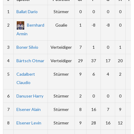
1
Ballat Dario
Stürmer
0
0
0
0
0
2
Bernhard
Goalie
1
-8
-8
0
0
Armin
3
Boner Silvio
Verteidiger
7
1
0
1
2
4
Bärtsch Otmar
Verteidiger
29
37
17
20
4
5
Cadalbert
Stürmer
9
6
4
2
0
Claudio
6
Danuser Harry
Stürmer
2
0
0
0
0
7
Elsener Alain
Stürmer
8
16
7
9
2
8
Elsener Levin
Stürmer
9
28
16
12
2