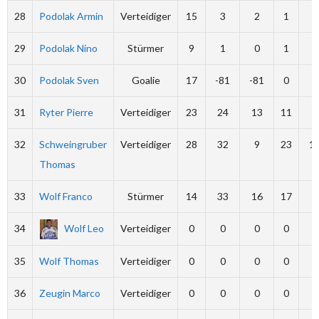
28
Podolak Armin
Verteidiger
15
3
2
1
8
29
Podolak Nino
Stürmer
9
1
0
1
0
30
Podolak Sven
Goalie
17
-81
-81
0
0
31
Ryter Pierre
Verteidiger
23
24
13
11
6
32
Schweingruber
Verteidiger
28
32
9
23
1
Thomas
33
Wolf Franco
Stürmer
14
33
16
17
0
34
Wolf Leo
Verteidiger
0
0
0
0
0
35
Wolf Thomas
Verteidiger
0
0
0
0
0
36
Zeugin Marco
Verteidiger
0
0
0
0
0