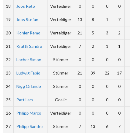
18
Joos Reto
Verteidiger
0
0
0
0
0
19
Joos Stefan
Verteidiger
13
8
1
7
8
20
Kohler Remo
Verteidiger
21
5
3
2
0
21
Krättli Sandro
Verteidiger
7
2
1
1
0
22
Locher Simon
Stürmer
0
0
0
0
0
23
Ludwig Fabio
Stürmer
21
39
22
17
8
24
Nigg Orlando
Stürmer
0
0
0
0
0
25
Patt Lars
Goalie
0
0
0
0
0
26
Philipp Marco
Verteidiger
0
0
0
0
0
27
Philipp Sandro
Stürmer
7
13
6
7
0