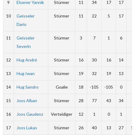
9
Elsener Yannik
Stürmer
11
34
17
17
0
10
Geisseler
Stürmer
11
22
5
17
0
Dario
11
Geisseler
Stürmer
3
7
1
6
0
Severin
12
Hug André
Stürmer
16
30
16
14
2
13
Hug Iwan
Stürmer
19
32
19
13
4
14
Hug Sandro
Goalie
18
-105
-105
0
0
15
Joos Alban
Stürmer
28
77
43
34
2
16
Joos Gaudenz
Verteidiger
12
1
0
1
2
17
Joos Lukas
Stürmer
26
40
13
27
1