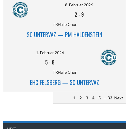
8. Februar 2026
2
-
9
TRHalle Chur
SC UNTERVAZ — PM HALDENSTEIN
1. Februar 2026
5
-
8
TRHalle Chur
EHC FELSBERG — SC UNTERVAZ
1
2
3
4
5
…
33
Next