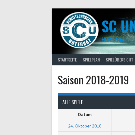
Skip
to
content
SC U
HOPP VAZ!
STARTSEITE
SPIELPLAN
SPIELÜBERSICHT
Saison 2018-2019
ALLE SPIELE
Datum
24. Oktober 2018