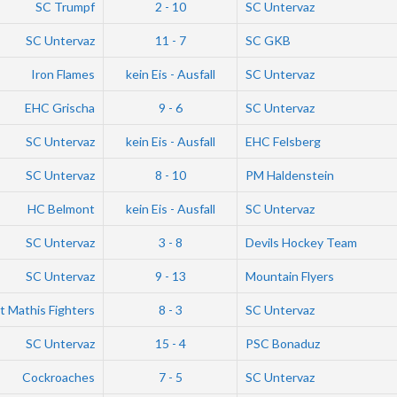
SC Trumpf
2 - 10
SC Untervaz
SC Untervaz
11 - 7
SC GKB
Iron Flames
kein Eis - Ausfall
SC Untervaz
EHC Grischa
9 - 6
SC Untervaz
SC Untervaz
kein Eis - Ausfall
EHC Felsberg
SC Untervaz
8 - 10
PM Haldenstein
HC Belmont
kein Eis - Ausfall
SC Untervaz
SC Untervaz
3 - 8
Devils Hockey Team
SC Untervaz
9 - 13
Mountain Flyers
t Mathis Fighters
8 - 3
SC Untervaz
SC Untervaz
15 - 4
PSC Bonaduz
Cockroaches
7 - 5
SC Untervaz