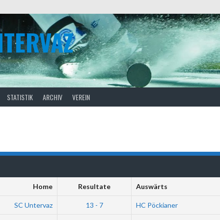
NTERVAZ
STATISTIK
ARCHIV
VEREIN
Home
Resultate
Auswärts
SC Untervaz
13 - 7
HC Pöckianer