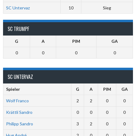
SC Untervaz
10
Sieg
SC TRUMPF
G
A
PIM
GA
0
0
0
0
SC UNTERVAZ
Spieler
G
A
PIM
GA
Wolf Franco
2
2
0
0
Krättli Sandro
0
0
0
0
Philipp Sandro
3
2
0
0
Hug André
2
0
0
0