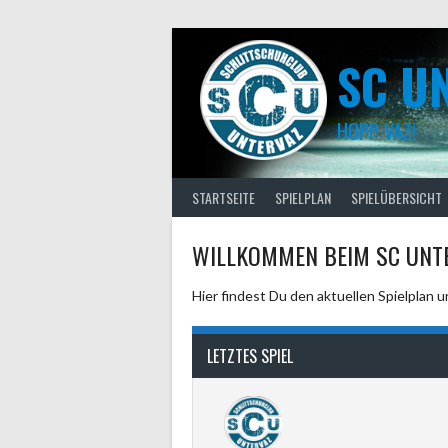
Skip
to
content
SC U
HOPP VAZ!
STARTSEITE
SPIELPLAN
SPIELÜBERSICHT
WILLKOMMEN BEIM SC UNT
Hier findest Du den aktuellen Spielplan 
LETZTES SPIEL