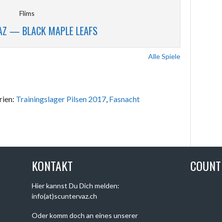
Flims
AZ — BLACK MAPLE LEAFS
Alle Spiele
rien:
Trainingslager Pilsen 2017
,
Fasnacht
KONTAKT
COUN
Hier kannst Du Dich melden:
info(at)scuntervaz.ch
Oder komm doch an eines unserer