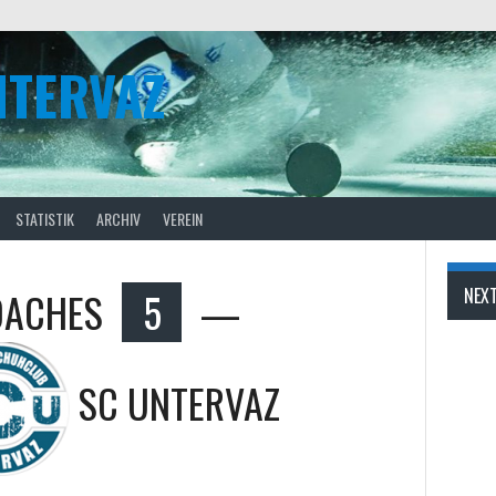
NTERVAZ
STATISTIK
ARCHIV
VEREIN
OACHES
5
—
NEX
SC UNTERVAZ