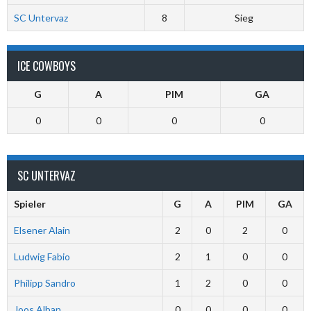
SC Untervaz
8
Sieg
ICE COWBOYS
G
A
PIM
GA
0
0
0
0
SC UNTERVAZ
Spieler
G
A
PIM
GA
Elsener Alain
2
0
2
0
Ludwig Fabio
2
1
0
0
Philipp Sandro
1
2
0
0
Joos Alban
0
0
0
0