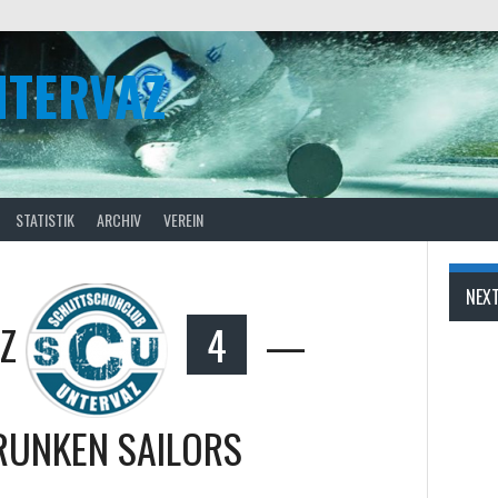
NTERVAZ
STATISTIK
ARCHIV
VEREIN
NEX
Z
4
—
RUNKEN SAILORS