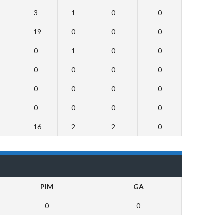
3
1
0
0
-19
0
0
0
0
1
0
0
0
0
0
0
0
0
0
0
0
0
0
0
-16
2
2
0
PIM
GA
0
0