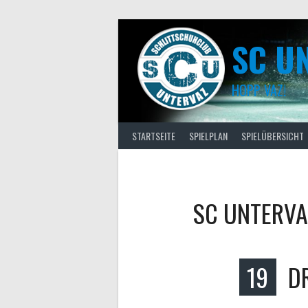
Skip
to
content
SC U
HOPP VAZ!
STARTSEITE
SPIELPLAN
SPIELÜBERSICHT
SC UNTERVA
19
D