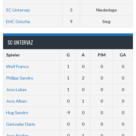
SC Untervaz
5
Niederlage
EHC Grischa
9
Sieg
SC UNTERVAZ
Spieler
G
A
PIM
GA
Wolf Franco
1
0
0
0
Philipp Sandro
1
2
0
0
Joos Lukas
1
0
0
0
Joos Alban
0
1
0
0
Hug Sandro
-9
0
0
0
Geisseler Dario
0
0
0
0
Joos Stefan
0
1
0
0