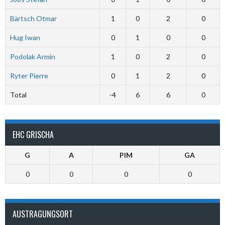
Bärtsch Otmar
1
0
2
0
Hug Iwan
0
1
0
0
Podolak Armin
1
0
2
0
Ryter Pierre
0
1
2
0
Total
-4
6
6
0
EHC GRISCHA
G
A
PIM
GA
0
0
0
0
AUSTRAGUNGSORT