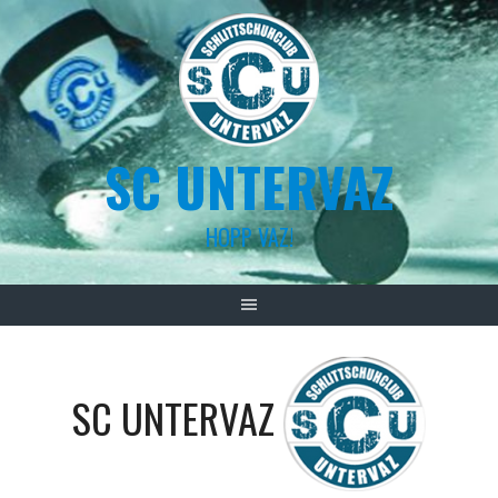
Skip
to
content
SC UNTERVAZ
HOPP VAZ!
SC UNTERVAZ