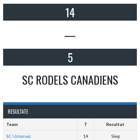
14
—
5
SC RODELS CANADIENS
RESULTATE
Team
T
Resultat
SC Untervaz
14
Sieg