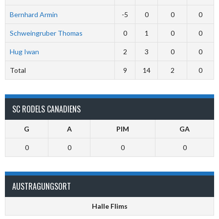
Bernhard Armin
-5
0
0
0
Schweingruber Thomas
0
1
0
0
Hug Iwan
2
3
0
0
Total
9
14
2
0
SC RODELS CANADIENS
G
A
PIM
GA
0
0
0
0
AUSTRAGUNGSORT
Halle Flims