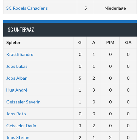
SC Rodels Canadiens
5
Niederlage
SC UNTERVAZ
Spieler
G
A
PIM
GA
Krättli Sandro
0
1
0
0
Joos Lukas
0
1
0
0
Joos Alban
5
2
0
0
Hug André
1
3
0
0
Geisseler Severin
1
0
0
0
Joos Reto
0
0
0
0
Geisseler Dario
3
2
0
0
Joos Stefan
2
1
2
0