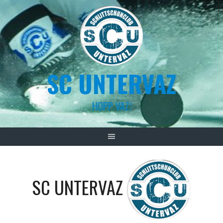
Skip
to
content
SC UNTERVAZ
HOPP VAZ!
SC UNTERVAZ