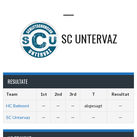
—
SC UNTERVAZ
RESULTATE
Team
1st
2nd
3rd
T
Resultat
HC Belmont
—
—
—
abgesagt
—
SC Untervaz
—
—
—
—
—