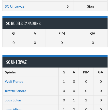
SC Untervaz
5
Sieg
SC RODELS CANADIENS
G
A
PIM
GA
0
0
0
0
SC UNTERVAZ
Spieler
G
A
PIM
GA
Wolf Franco
1
0
0
0
Krättli Sandro
0
0
0
0
Joos Lukas
0
1
2
0
Joos Alban
1
2
0
0