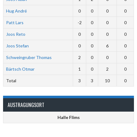
Hug André
0
0
0
0
Patt Lars
-2
0
0
0
Joos Reto
0
0
0
0
Joos Stefan
0
0
6
0
Schweingruber Thomas
2
0
0
0
Bärtsch Otmar
1
0
2
0
Total
3
3
10
0
AUSTRAGUNGSORT
Halle Flims