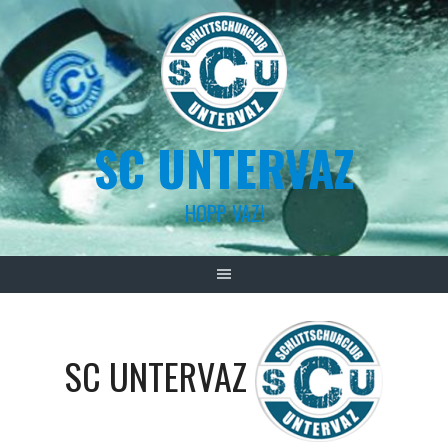
Skip
to
content
SC UNTERVAZ
HOPP VAZ!
SC UNTERVAZ