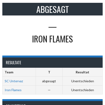
ABGESAGT
—
IRON FLAMES
RESULTATE
Team
T
Resultat
SC Untervaz
abgesagt
Unentschieden
Iron Flames
—
Unentschieden