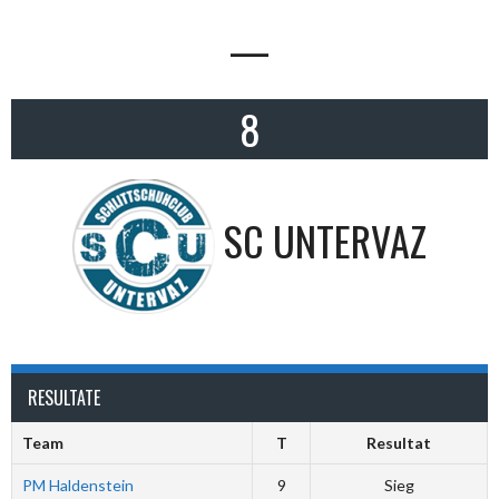
—
8
SC UNTERVAZ
RESULTATE
Team
T
Resultat
PM Haldenstein
9
Sieg