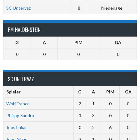
SC Untervaz
8
Niederlage
PM HALDENSTEIN
G
A
PIM
GA
0
0
0
0
SC UNTERVAZ
Spieler
G
A
PIM
GA
Wolf Franco
2
1
0
0
Philipp Sandro
3
3
0
0
Joos Lukas
0
2
6
0
Joos Alban
2
1
0
0