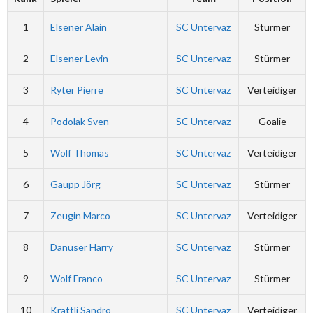
1
Elsener Alain
SC Untervaz
Stürmer
2
Elsener Levin
SC Untervaz
Stürmer
3
Ryter Pierre
SC Untervaz
Verteidiger
4
Podolak Sven
SC Untervaz
Goalie
5
Wolf Thomas
SC Untervaz
Verteidiger
6
Gaupp Jörg
SC Untervaz
Stürmer
7
Zeugin Marco
SC Untervaz
Verteidiger
8
Danuser Harry
SC Untervaz
Stürmer
9
Wolf Franco
SC Untervaz
Stürmer
10
Krättli Sandro
SC Untervaz
Verteidiger