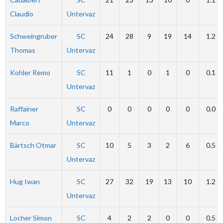
Claudio
Untervaz
Schweingruber
SC
24
28
9
19
14
1.2
Thomas
Untervaz
Kohler Remo
SC
11
1
0
1
0
0.1
Untervaz
Raffainer
SC
0
0
0
0
0
0.0
Marco
Untervaz
Bärtsch Otmar
SC
10
5
3
2
6
0.5
Untervaz
Hug Iwan
SC
27
32
19
13
10
1.2
Untervaz
Locher Simon
SC
4
2
2
0
0
0.5