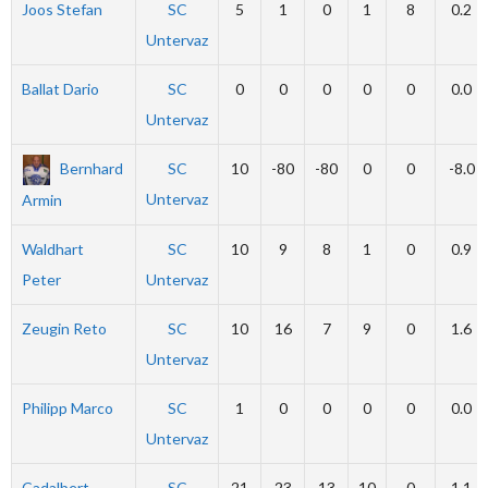
Joos Stefan
SC
5
1
0
1
8
0.2
Untervaz
Ballat Dario
SC
0
0
0
0
0
0.0
Untervaz
Bernhard
SC
10
-80
-80
0
0
-8.0
Untervaz
Armin
Waldhart
SC
10
9
8
1
0
0.9
Peter
Untervaz
Zeugin Reto
SC
10
16
7
9
0
1.6
Untervaz
Philipp Marco
SC
1
0
0
0
0
0.0
Untervaz
Cadalbert
SC
21
23
13
10
0
1.1