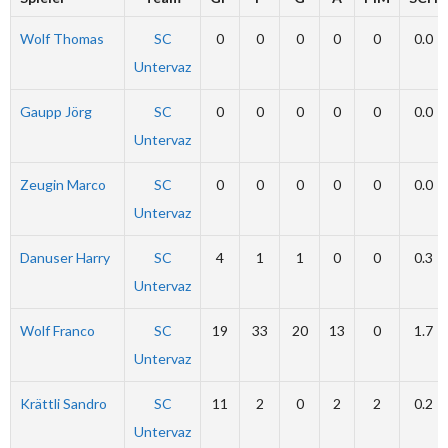
Wolf Thomas
SC
0
0
0
0
0
0.0
Untervaz
Gaupp Jörg
SC
0
0
0
0
0
0.0
Untervaz
Zeugin Marco
SC
0
0
0
0
0
0.0
Untervaz
Danuser Harry
SC
4
1
1
0
0
0.3
Untervaz
Wolf Franco
SC
19
33
20
13
0
1.7
Untervaz
Krättli Sandro
SC
11
2
0
2
2
0.2
Untervaz