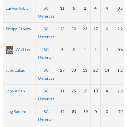
Ludwig Fabio
SC
11
6
2
4
4
0.5
Untervaz
Philipp Sandro
SC
23
50
23
27
0
2.2
Untervaz
Wolf Leo
SC
5
3
1
2
4
0.6
Untervaz
Joos Lukas
SC
27
33
11
22
14
1.2
Untervaz
Joos Alban
SC
11
25
15
10
4
2.3
Untervaz
Hug Sandro
SC
12
-89
-89
0
0
-7.4
Untervaz