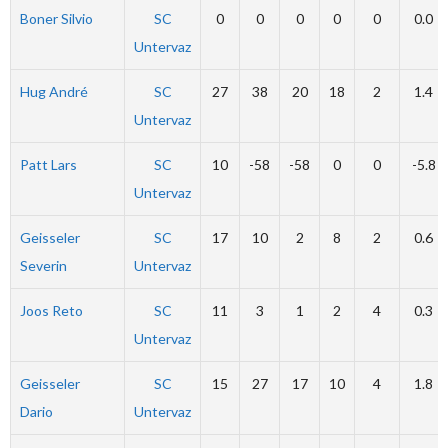
Boner Silvio
SC
0
0
0
0
0
0.0
Untervaz
Hug André
SC
27
38
20
18
2
1.4
Untervaz
Patt Lars
SC
10
-58
-58
0
0
-5.8
Untervaz
Geisseler
SC
17
10
2
8
2
0.6
Severin
Untervaz
Joos Reto
SC
11
3
1
2
4
0.3
Untervaz
Geisseler
SC
15
27
17
10
4
1.8
Dario
Untervaz