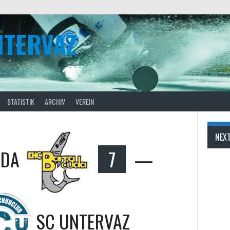
NTERVAZ
STATISTIK
ARCHIV
VEREIN
NEX
UDA
7
—
SC UNTERVAZ