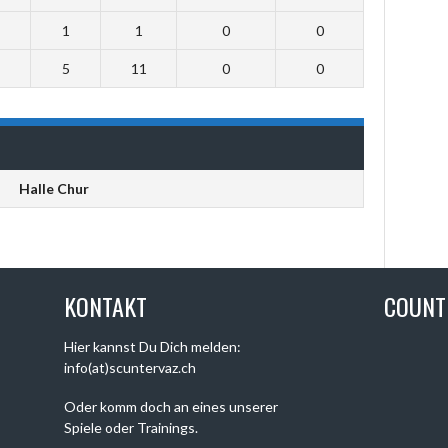
1
1
0
0
5
11
0
0
Halle Chur
KONTAKT
COUN
Hier kannst Du Dich melden:
info(at)scuntervaz.ch
Oder komm doch an eines unserer
Spiele oder Trainings.