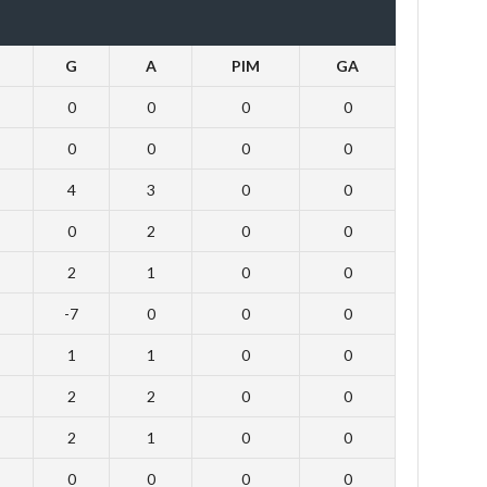
G
A
PIM
GA
0
0
0
0
0
0
0
0
4
3
0
0
0
2
0
0
2
1
0
0
-7
0
0
0
1
1
0
0
2
2
0
0
2
1
0
0
0
0
0
0